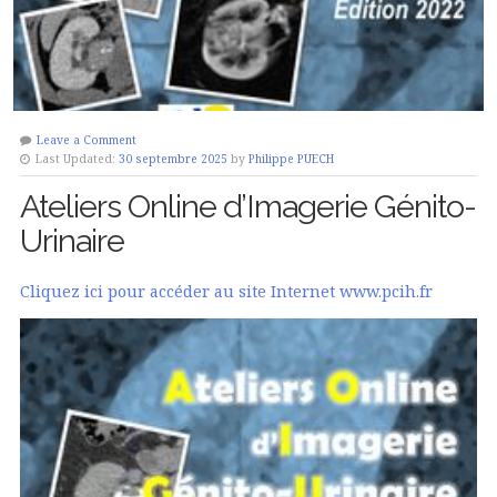
Leave a Comment
Last Updated:
30 septembre 2025
by
Philippe PUECH
Ateliers Online d’Imagerie Génito-
Urinaire
Cliquez ici pour accéder au site Internet www.pcih.fr