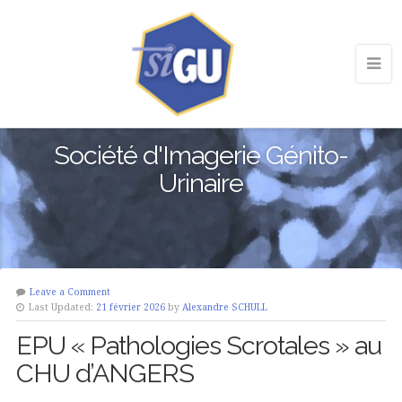
Société d'Imagerie Génito-
Urinaire
Leave a Comment
Last Updated:
21 février 2026
by
Alexandre SCHULL
EPU « Pathologies Scrotales » au
CHU d’ANGERS